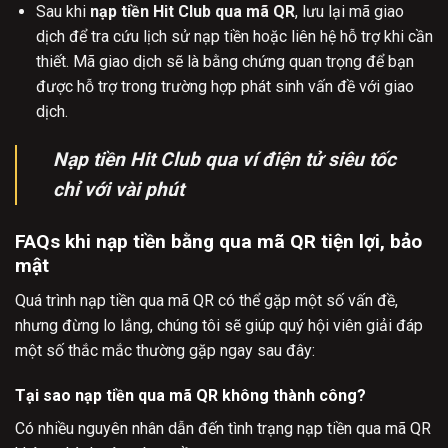
Sau khi
nạp tiền Hit Club qua mã QR
, lưu lại mã giao
dịch để tra cứu lịch sử nạp tiền hoặc liên hệ hỗ trợ khi cần
thiết. Mã giao dịch sẽ là bằng chứng quan trọng để bạn
được hỗ trợ trong trường hợp phát sinh vấn đề với giao
dịch.
Nạp tiền Hit Club qua ví điện tử siêu tốc
chỉ với vài phút
FAQs khi nạp tiền bằng qua mã QR tiện lợi, bảo
mật
Quá trình nạp tiền qua mã QR có thể gặp một số vấn đề,
nhưng đừng lo lắng, chúng tôi sẽ giúp quý hội viên giải đáp
một số thắc mắc thường gặp ngay sau đây:
Tại sao nạp tiền qua mã QR không thành công?
Có nhiều nguyên nhân dẫn đến tình trạng nạp tiền qua mã QR