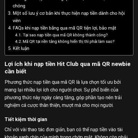
chóng
Một số lưu ý cơ bản khi thực hiện nạp tiền dành cho hội
viên
FAQs khi nạp tiền bằng qua mã QR tiện lợi, bảo mật
Tại sao nạp tiền qua mã QR không thành công?
Mã QR tại nền tảng không hiển thị thì phải làm sao?
Kết luận
Lợi ích khi nạp tiền Hit Club qua mã QR newbie
cần biết
Phương thức nạp tiền qua mã QR là lựa chọn tối ưu bởi
mang lại nhiều lợi ích cho người chơi. Sự phổ biến của
phương thức này ngày càng tăng, góp phần tạo nên trải
nghiệm cá cược thân thiện, mượt mà cho mọi người.
Tiết kiệm thời gian
Chỉ với vài thao tác đơn giản, bạn có thể nạp tiền vào tài
khoản xanh chín của mình trong chớp mắt. Không còn phải