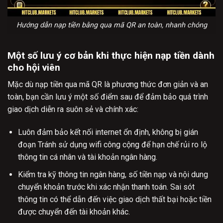
Hướng dẫn nạp tiền bằng qua mã QR an toàn, nhanh chóng
Một số lưu ý cơ bản khi thực hiện nạp tiền dành
cho hội viên
Mặc dù nạp tiền qua mã QR là phương thức đơn giản và an
toàn, bạn cần lưu ý một số điểm sau để đảm bảo quá trình
giao dịch diễn ra suôn sẻ và chính xác:
Luôn đảm bảo kết nối internet ổn định, không bị gián
đoạn Tránh sử dụng wifi công cộng để hạn chế rủi ro lộ
thông tin cá nhân và tài khoản ngân hàng.
Kiểm tra kỹ thông tin ngân hàng, số tiền nạp và nội dung
chuyển khoản trước khi xác nhận thanh toán. Sai sót
thông tin có thể dẫn đến việc giao dịch thất bại hoặc tiền
được chuyển đến tài khoản khác.