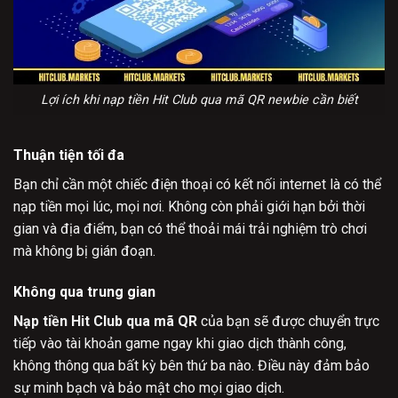
Lợi ích khi nạp tiền Hit Club qua mã QR newbie cần biết
Thuận tiện tối đa
Bạn chỉ cần một chiếc điện thoại có kết nối internet là có thể
nạp tiền mọi lúc, mọi nơi. Không còn phải giới hạn bởi thời
gian và địa điểm, bạn có thể thoải mái trải nghiệm trò chơi
mà không bị gián đoạn.
Không qua trung gian
Nạp tiền Hit Club qua mã QR
của bạn sẽ được chuyển trực
tiếp vào tài khoản game ngay khi giao dịch thành công,
không thông qua bất kỳ bên thứ ba nào. Điều này đảm bảo
sự minh bạch và bảo mật cho mọi giao dịch.