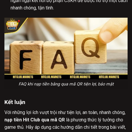
ngần ngại kết nối bộ phận CSKH để được hỗ trợ một cách
nhanh chóng, tận tình.
FAQ khi nạp tiền bằng qua mã QR tiện lợi, bảo mật
Kết luận
Với những lợi ích vượt trội như tiện lợi, an toàn, nhanh chóng,
nạp tiền Hit Club qua mã QR
là phương thức lý tưởng cho
game thủ. Hãy áp dụng các hướng dẫn chi tiết trong bài viết,