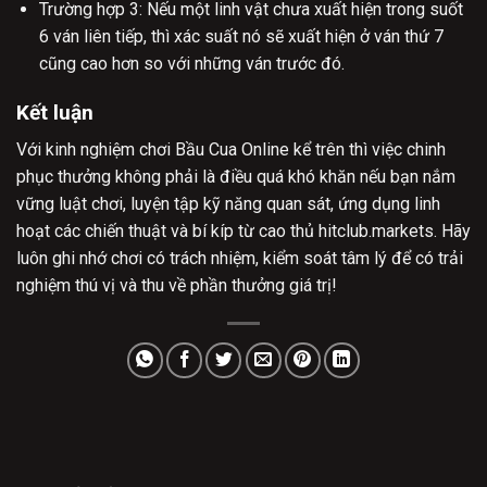
Trường hợp 3: Nếu một linh vật chưa xuất hiện trong suốt
6 ván liên tiếp, thì xác suất nó sẽ xuất hiện ở ván thứ 7
cũng cao hơn so với những ván trước đó.
Kết luận
Với kinh nghiệm chơi Bầu Cua Online kể trên thì việc chinh
phục thưởng không phải là điều quá khó khăn nếu bạn nắm
vững luật chơi, luyện tập kỹ năng quan sát, ứng dụng linh
hoạt các chiến thuật và bí kíp từ cao thủ hitclub.markets. Hãy
luôn ghi nhớ chơi có trách nhiệm, kiểm soát tâm lý để có trải
nghiệm thú vị và thu về phần thưởng giá trị!