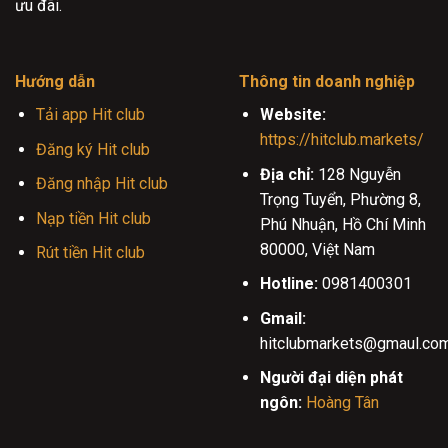
ưu đãi.
Hướng dẫn
Thông tin doanh nghiệp
Tải app Hit club
Website:
https://hitclub.markets/
Đăng ký Hit club
Địa chỉ:
128 Nguyễn
Đăng nhập Hit club
Trọng Tuyển, Phường 8,
Nạp tiền Hit club
Phú Nhuận, Hồ Chí Minh
80000, Việt Nam
Rút tiền Hit club
Hotline:
0981400301
Gmail:
hitclubmarkets@gmaul.co
Người đại diện phát
ngôn:
Hoàng Tân