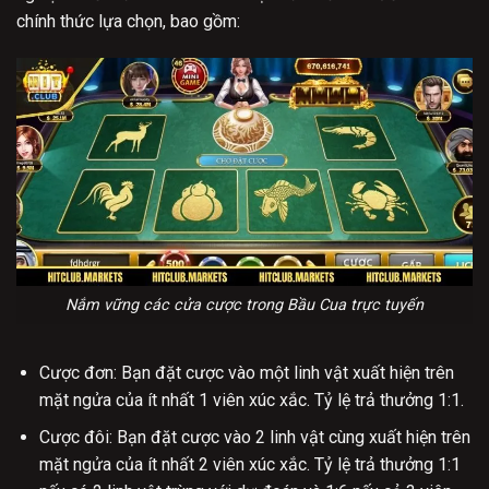
chính thức lựa chọn, bao gồm:
Nắm vững các cửa cược trong Bầu Cua trực tuyến
Cược đơn: Bạn đặt cược vào một linh vật xuất hiện trên
mặt ngửa của ít nhất 1 viên xúc xắc. Tỷ lệ trả thưởng 1:1.
Cược đôi: Bạn đặt cược vào 2 linh vật cùng xuất hiện trên
mặt ngửa của ít nhất 2 viên xúc xắc. Tỷ lệ trả thưởng 1:1