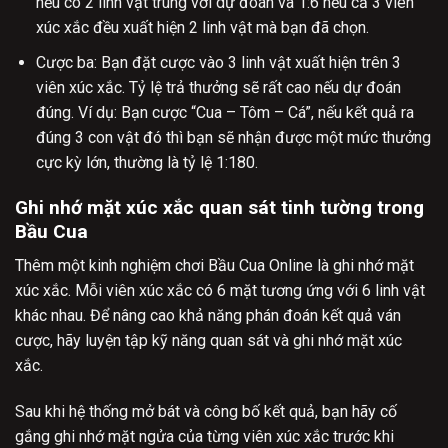
nếu có 2 linh vật trùng với dự đoán và 1:6 nếu cả 3 viên
xúc xắc đều xuất hiện 2 linh vật mà bạn đã chọn.
Cược ba: Bạn đặt cược vào 3 linh vật xuất hiện trên 3
viên xúc xắc. Tỷ lệ trả thưởng sẽ rất cao nếu dự đoán
đúng. Ví dụ: Bạn cược “Cua – Tôm – Cá”, nếu kết quả ra
đúng 3 con vật đó thì bạn sẽ nhận được một mức thưởng
cực kỳ lớn, thường là tỷ lệ 1:180.
Ghi nhớ mặt xúc xắc quan sát tinh tường trong
Bầu Cua
Thêm một
kinh nghiệm chơi
Bầu Cua Online là ghi nhớ mặt
xúc xắc. Mỗi viên xúc xắc có 6 mặt tương ứng với 6 linh vật
khác nhau. Để nâng cao khả năng phán đoán kết quả ván
cược, hãy luyện tập kỹ năng quan sát và ghi nhớ mặt xúc
xắc.
Sau khi hệ thống mở bát và công bố kết quả, bạn hãy cố
gắng ghi nhớ mặt ngửa của từng viên xúc xắc trước khi