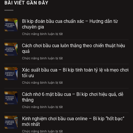
BÀI VIẾT GẦN ĐÂY
Bí kíp đoán bầu cua chuẩn xác – Hướng dẫn từ
chuyên gia
Chức năng bình luận bị tắt
ở
Bí
kíp
Cách chơi bầu cua luôn thắng theo chiến thuật hiệu
đoán
quả
bầu
Chức năng bình luận bị tắt
ở
cua
Cách
chuẩn
chơi
Xác suất bầu cua – Bí kíp tính toán tỷ lệ và mẹo chơi
xác
bầu
–
tối ưu
cua
Hướng
Chức năng bình luận bị tắt
ở
luôn
dẫn
Xác
thắng
từ
suất
Cách nhớ 6 mặt bầu cua – Bí kíp chơi hiệu quả, dễ
theo
chuyên
bầu
chiến
thắng
gia
cua
thuật
Chức năng bình luận bị tắt
ở
–
hiệu
Cách
Bí
quả
nhớ
Kinh nghiệm chơi bầu cua online – Bí kíp “hốt bạc”
kíp
6
tính
mới nhất
mặt
toán
Chức năng bình luận bị tắt
ở
bầu