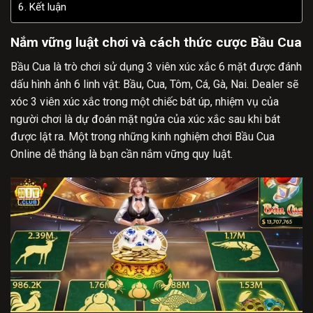
Kết luận
Nắm vững luật chơi và cách thức cược Bầu Cua
Bầu Cua là trò chơi sử dụng 3 viên xúc xắc 6 mặt được đánh
dấu hình ảnh 6 linh vật: Bầu, Cua, Tôm, Cá, Gà, Nai. Dealer sẽ
xóc 3 viên xúc xắc trong một chiếc bát úp, nhiệm vụ của
người chơi là dự đoán mặt ngửa của xúc xắc sau khi bát
được lật ra. Một trong những kinh nghiệm chơi Bầu Cua
Online dễ thắng là bạn cần nắm vững quy luật.