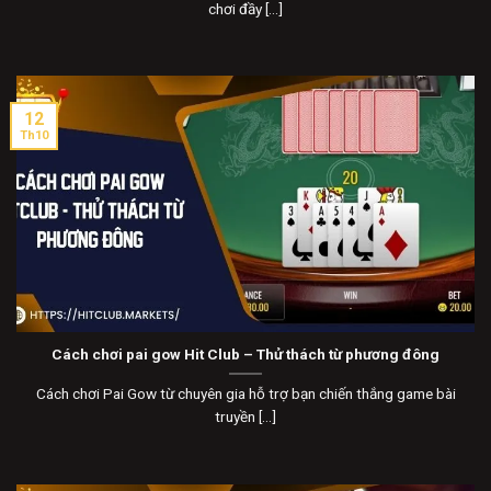
chơi đầy [...]
12
Th10
Cách chơi pai gow Hit Club – Thử thách từ phương đông
Cách chơi Pai Gow từ chuyên gia hỗ trợ bạn chiến thắng game bài
truyền [...]