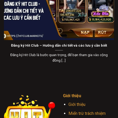
Đăng ký Hit Club – Hướng dẫn chi tiết và các lưu ý cần biết
Đăng ký Hit Club là bước quan trọng, để bạn tham gia vào cộng
đồng [...]
Giới thiệu
Giới thiệu
Miến trừ trách nhiệm