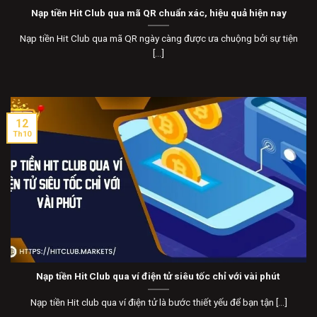
Nạp tiền Hit Club qua mã QR chuẩn xác, hiệu quả hiện nay
Nạp tiền Hit Club qua mã QR ngày càng được ưa chuộng bởi sự tiện
[...]
12
Th10
Nạp tiền Hit Club qua ví điện tử siêu tốc chỉ với vài phút
Nạp tiền Hit club qua ví điện tử là bước thiết yếu để bạn tận [...]