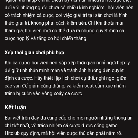
đối với những người chưa có nhiều kinh nghiệm. hội viên nên
có trách nhiệm cá cược, coi việc giải trí tại sân chơi là hình
thức giải trí, không phải cách kiếm tiền. Chỉ khi thoải mái
tham gia, hội viên mới có thể đưa ra những quyết định cá
cược hợp lý và tăng cơ hội chiến thắng.
Xếp thời gian chơi phù hợp
Khi cá cược, hội viên nên sắp xếp thời gian nghỉ ngơi hợp lý
để giữ tinh thần minh mẫn và tránh ảnh hưởng đến quyết
định cá cược. Hãy thiết lập lịch chơi cụ thể, nghỉ ngơi giữa
các ván để giảm căng thẳng, và kiểm soát cảm xúc nhằm
tránh bị cuốn vào vòng xoáy cá cược.
Kết luận
Bài viết trên đây đã cung cấp cho mọi người những thông tin
chi tiết nhất, về trách nhiệm cá cược được cổng game
Hitclub quy định, mà hội viên cược thủ cần phải nắm rõ.