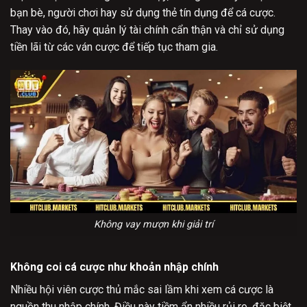
bạn bè, người chơi hay sử dụng thẻ tín dụng để cá cược.
Thay vào đó, hãy quản lý tài chính cẩn thận và chỉ sử dụng
tiền lãi từ các ván cược để tiếp tục tham gia.
Không vay mượn khi giải trí
Không coi cá cược như khoản nhập chính
Nhiều hội viên cược thủ mắc sai lầm khi xem cá cược là
nguồn thu nhập chính. Điều này tiềm ẩn nhiều rủi ro, đặc biệt