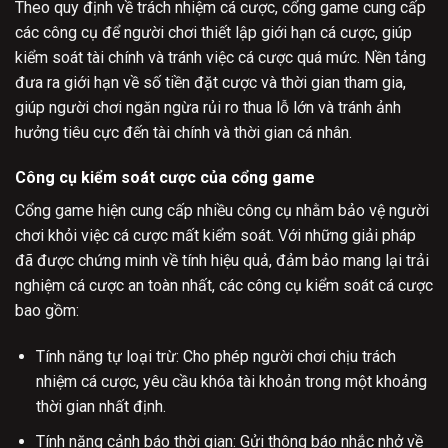
Theo quy định về trách nhiệm cá cược, cổng game cung cấp
các công cụ để người chơi thiết lập giới hạn cá cược, giúp
kiểm soát tài chính và tránh việc cá cược quá mức. Nền tảng
đưa ra giới hạn về số tiền đặt cược và thời gian tham gia,
giúp người chơi ngăn ngừa rủi ro thua lỗ lớn và tránh ảnh
hưởng tiêu cực đến tài chính và thời gian cá nhân.
Công cụ kiểm soát cược của cổng game
Cổng game hiện cung cấp nhiều công cụ nhằm bảo vệ người
chơi khỏi việc cá cược mất kiểm soát. Với những giải pháp
đã được chứng minh về tính hiệu quả, đảm bảo mang lại trải
nghiệm cá cược an toàn nhất, các công cụ kiểm soát cá cược
bao gồm:
Tính năng tự loại trừ: Cho phép người chơi chịu trách
nhiệm cá cược, yêu cầu khóa tài khoản trong một khoảng
thời gian nhất định.
Tính năng cảnh báo thời gian: Gửi thông báo nhắc nhở về