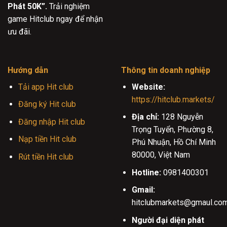
Phát 50K”.
Trải nghiệm
game Hitclub ngay để nhận
ưu đãi.
Hướng dẫn
Thông tin doanh nghiệp
Tải app Hit club
Website:
https://hitclub.markets/
Đăng ký Hit club
Địa chỉ:
128 Nguyễn
Đăng nhập Hit club
Trọng Tuyển, Phường 8,
Nạp tiền Hit club
Phú Nhuận, Hồ Chí Minh
80000, Việt Nam
Rút tiền Hit club
Hotline:
0981400301
Gmail:
hitclubmarkets@gmaul.co
Người đại diện phát