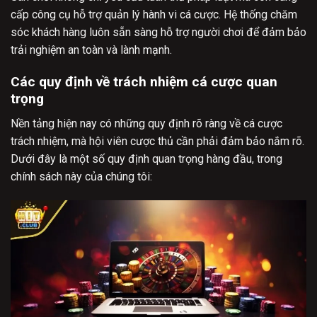
cấp công cụ hỗ trợ quản lý hành vi cá cược. Hệ thống chăm
sóc khách hàng luôn sẵn sàng hỗ trợ người chơi để đảm bảo
trải nghiệm an toàn và lành mạnh.
Các quy định về trách nhiệm cá cược quan
trọng
Nền tảng hiện nay có những quy định rõ ràng về cá cược
trách nhiệm, mà hội viên cược thủ cần phải đảm bảo nắm rõ.
Dưới đây là một số quy định quan trọng hàng đầu, trong
chính sách này của chúng tôi: