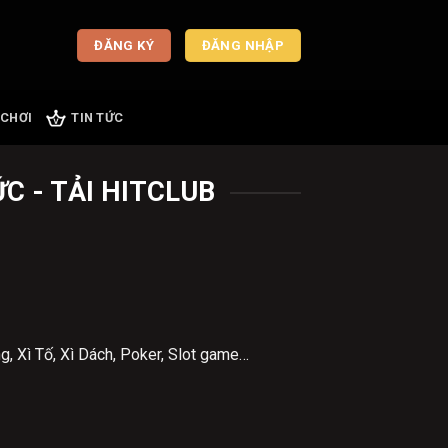
ĐĂNG KÝ
ĐĂNG NHẬP
 CHƠI
TIN TỨC
C - TẢI HITCLUB
g, Xì Tố, Xì Dách, Poker, Slot game…