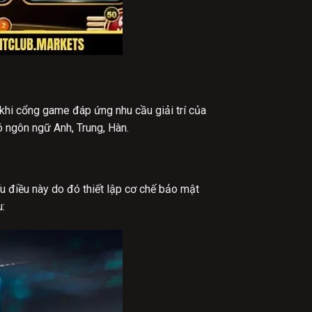
n khi cổng game đáp ứng nhu cầu giải trí của
ó ngôn ngữ Anh, Trung, Hàn.
u điều này do đó thiết lập cơ chế bảo mật
u: