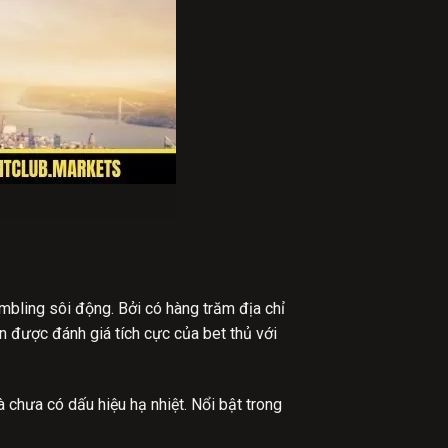
mbling sôi động. Bởi có hàng trăm địa chỉ
n được đánh giá tích cực của bet thủ với
 chưa có dấu hiệu hạ nhiệt. Nổi bật trong