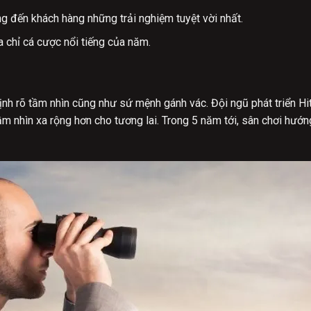
 đến khách hàng những trải nghiệm tuyệt vời nhất.
 chỉ cá cược nổi tiếng của năm.
h rõ tầm nhìn cũng như sứ mệnh gánh vác. Đội ngũ phát triển Hit
m nhìn xa rộng hơn cho tương lai. Trong 5 năm tới, sân chơi hướng