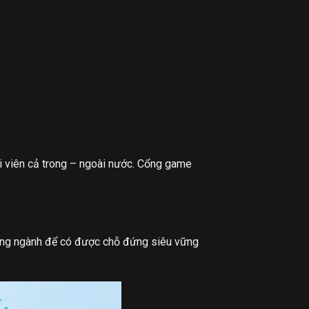
ội viên cả trong – ngoài nước. Cổng game
 trong ngành để có được chỗ đứng siêu vững