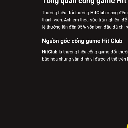
Tổng quan cổng game Hit
Thương hiệu đổi thưởng
HitClub
mang đến m
thành viên. Anh em thỏa sức trải nghiệm để n
lệ thưởng lên đến 95% vốn ban đầu đã chi r
Nguồn gốc cổng game Hit Club
HitClub
là thương hiệu cổng game đổi thưởn
bão hòa nhưng vẫn định vị được vị thế trên