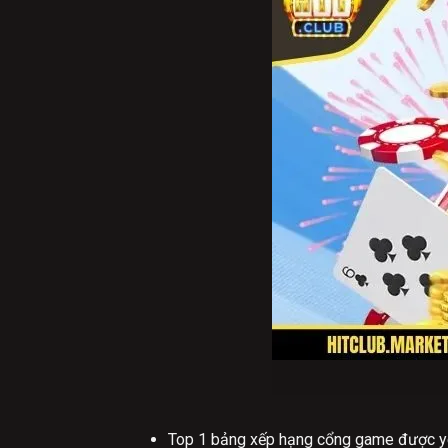
Top 1 bảng xếp hạng cổng game được yêu 