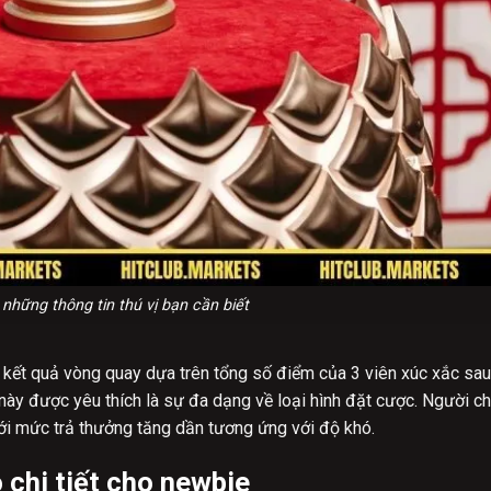
 những thông tin thú vị bạn cần biết
 kết quả vòng quay dựa trên tổng số điểm của 3 viên xúc xắc sau
i này được yêu thích là sự đa dạng về loại hình đặt cược. Người ch
ới mức trả thưởng tăng dần tương ứng với độ khó.
chi tiết cho newbie