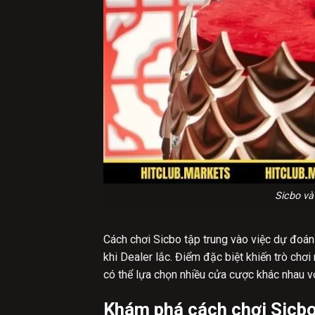
Sicbo và
Cách chơi Sicbo tập trung vào việc dự đoán
khi Dealer lắc. Điểm đặc biệt khiến trò chơ
có thể lựa chọn nhiều cửa cược khác nhau v
Khám phá cách chơi Sicbo 