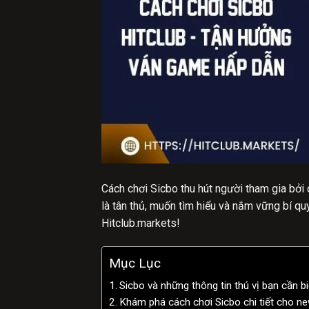
Cách chơi Sicbo thu hút người tham gia bởi 
là tân thủ, muốn tìm hiểu và nắm vững bí qu
Hitclub.markets
!
Mục Lục
Sicbo và những thông tin thú vị bạn cần bi
Khám phá cách chơi Sicbo chi tiết cho n