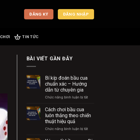
ĐĂNG KÝ
ĐĂNG NHẬP
 CHƠI
TIN TỨC
BÀI VIẾT GẦN ĐÂY
Bí kíp đoán bầu cua
chuẩn xác – Hướng
dẫn từ chuyên gia
Chức năng bình luận bị tắt
ở
Bí
kíp
Cách chơi bầu cua
đoán
luôn thắng theo chiến
bầu
thuật hiệu quả
cua
Chức năng bình luận bị tắt
ở
chuẩn
Cách
xác
chơi
–