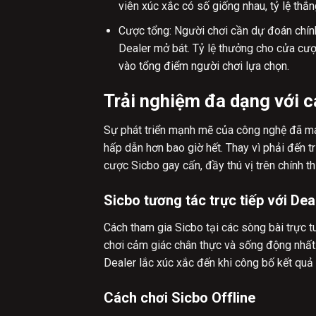
viên xúc xắc có số giống nhau, tỷ lệ thắn
Cược tổng: Người chơi cần dự đoán chín
Dealer mở bát. Tỷ lệ thưởng cho cửa cượ
vào tổng điểm người chơi lựa chọn.
Trải nghiệm đa dạng với c
Sự phát triển mạnh mẽ của công nghệ đã ma
hấp dẫn hơn bao giờ hết. Thay vì phải đến t
cược Sicbo gay cấn, đầy thú vị trên chính th
Sicbo tương tác trực tiếp với Dea
Cách tham gia Sicbo tại các sòng bài trực t
chơi cảm giác chân thực và sống động nhất. 
Dealer lắc xúc xắc đến khi công bố kết quả 
Cách chơi Sicbo Offline