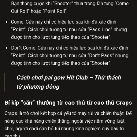
Bạn thắng cược khi “Shooter” thua trong lần tung “Come
Out Roll” hoặc “Point Roll”.
Come: Cửa này chỉ có hiệu lực sau khi đã xác định
“Point”. Cách chơi tương tự như cửa “Pass Line” nhưng
được tính cho lượt tung tiếp theo của “Shooter”.
Don’t Come: Cửa này chỉ có hiệu lực sau khi đã xác định
“Point”. Cách chơi tương tự như cửa “Don’t Pass” nhưng
được tính cho lượt tung tiếp theo của “Shooter”.
Cách chơi pai gow Hit Club – Thử thách
từ phương đông
Bí kíp “săn” thưởng từ cao thủ từ cao thủ Craps
Craps là trò chơi kết hợp cả yếu tố may rủi và chiến thuật. Để
nâng cao khả năng chiến thắng, ngoài việc nắm vững luật
chơi, người chơi cần bỏ túi những kinh nghiệm quý báu từ
cao thủ.