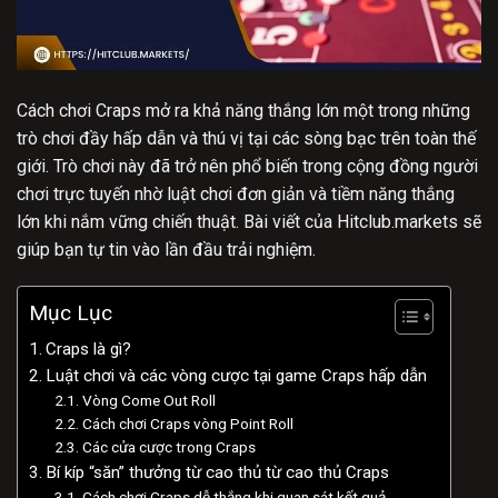
Cách chơi Craps mở ra khả năng thắng lớn một trong những
trò chơi đầy hấp dẫn và thú vị tại các sòng bạc trên toàn thế
giới. Trò chơi này đã trở nên phổ biến trong cộng đồng người
chơi trực tuyến nhờ luật chơi đơn giản và tiềm năng thắng
lớn khi nắm vững chiến thuật. Bài viết của
Hitclub.markets
sẽ
giúp bạn tự tin vào lần đầu trải nghiệm.
Mục Lục
Craps là gì?
Luật chơi và các vòng cược tại game Craps hấp dẫn
Vòng Come Out Roll
Cách chơi Craps vòng Point Roll
Các cửa cược trong Craps
Bí kíp “săn” thưởng từ cao thủ từ cao thủ Craps
Cách chơi Craps dễ thắng khi quan sát kết quả