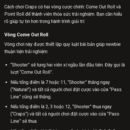
Cách chơi Craps có hai vòng cược chính: Come Out Roll và
Point Roll để thành viên thỏa sức trải nghiệm. Bạn cần hiểu
rõ giúp tự tin hơn trong hành trình giải trí:
Vòng Come Out Roll
Vòng chơi này được thiết lập quy luật bài bản giúp newbie
thuận tiện trải nghiệm:
“Shooter” sẽ tung hai viên xí ngầu lần đầu tiên. Đây gọi là
lượt “Come Out Roll”.
Nếu tổng điểm là 7 hoặc 11, “Shooter” thắng ngay
(“Natural”) và tất cả người chơi đặt cược vào cửa “Pass
Line” cũng sẽ thắng.
Nếu tổng điểm là 2, 3 hoặc 12, “Shooter” thua ngay
(“Craps”) và tất cả người chơi đặt cược vào cửa “Pass
Line” sẽ thua.