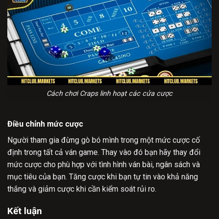
Cách chơi Craps linh hoạt các cửa cược
Điều chỉnh mức cược
Người tham gia đừng gò bó mình trong một mức cược cố
định trong tất cả ván game. Thay vào đó bạn hãy thay đổi
mức cược cho phù hợp với tình hình ván bài, ngân sách và
mục tiêu của bạn. Tăng cược khi bạn tự tin vào khả năng
thắng và giảm cược khi cần kiểm soát rủi ro.
Kết luận