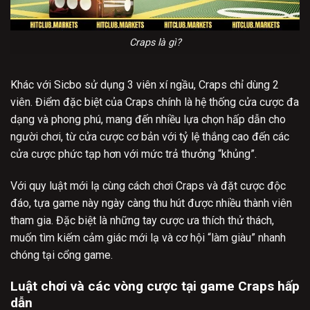
Craps là gì?
Khác với Sicbo sử dụng 3 viên xí ngầu, Craps chỉ dùng 2
viên. Điểm đặc biệt của Craps chính là hệ thống cửa cược đa
dạng và phong phú, mang đến nhiều lựa chọn hấp dẫn cho
người chơi, từ cửa cược cơ bản với tỷ lệ thắng cao đến các
cửa cược phức tạp hơn với mức trả thưởng “khủng”.
Với quy luật mới lạ cùng cách chơi Craps và đặt cược độc
đáo, tựa game này ngày càng thu hút được nhiều thành viên
tham gia. Đặc biệt là những tay cược ưa thích thử thách,
muốn tìm kiếm cảm giác mới lạ và cơ hội “làm giàu” nhanh
chóng tại cổng game.
Luật chơi và các vòng cược tại game Craps hấp
dẫn