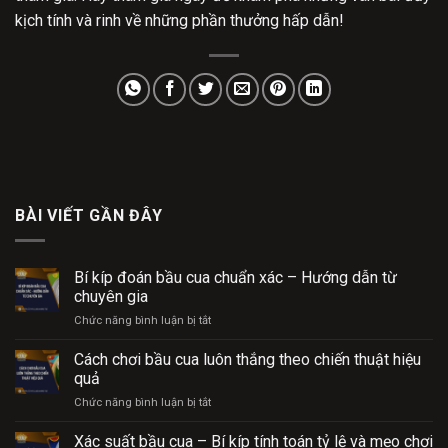
kịch tính và rinh về những phần thưởng hấp dẫn!
BÀI VIẾT GẦN ĐÂY
Bí kíp đoán bầu cua chuẩn xác – Hướng dẫn từ
chuyên gia
Chức năng bình luận bị tắt
ở
Bí
kíp
Cách chơi bầu cua luôn thắng theo chiến thuật hiệu
đoán
quả
bầu
Chức năng bình luận bị tắt
ở
cua
Cách
chuẩn
chơi
Xác suất bầu cua – Bí kíp tính toán tỷ lệ và mẹo chơi
xác