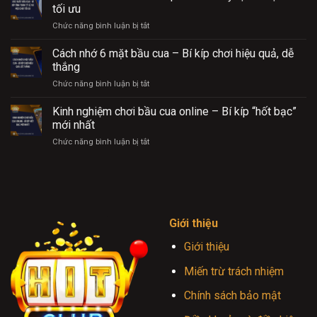
bầu
–
tối ưu
cua
Hướng
Chức năng bình luận bị tắt
ở
luôn
dẫn
Xác
thắng
từ
suất
Cách nhớ 6 mặt bầu cua – Bí kíp chơi hiệu quả, dễ
theo
chuyên
bầu
chiến
thắng
gia
cua
thuật
Chức năng bình luận bị tắt
ở
–
hiệu
Cách
Bí
quả
nhớ
Kinh nghiệm chơi bầu cua online – Bí kíp “hốt bạc”
kíp
6
tính
mới nhất
mặt
toán
Chức năng bình luận bị tắt
ở
bầu
tỷ
Kinh
cua
lệ
nghiệm
–
và
chơi
Bí
mẹo
bầu
kíp
chơi
cua
chơi
tối
online
hiệu
ưu
Giới thiệu
–
quả,
Bí
dễ
Giới thiệu
kíp
thắng
“hốt
Miến trừ trách nhiệm
bạc”
mới
Chính sách bảo mật
nhất