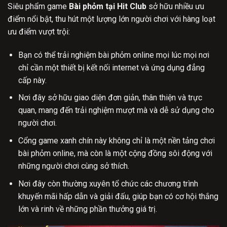
Siêu phẩm game
Bài phỏm tại Hit Club
sở hữu nhiều ưu
điểm nổi bật, thu hút một lượng lớn người chơi với hàng loạt
ưu điểm vượt trội:
Bạn có thể trải nghiệm bài phỏm online mọi lúc mọi nơi
chỉ cần một thiết bị kết nối internet và ứng dụng đẳng
cấp này.
Nơi đây sở hữu giao diện đơn giản, thân thiện và trực
quan, mang đến trải nghiệm mượt mà và dễ sử dụng cho
người chơi.
Cổng game xanh chín này không chỉ là một nền tảng chơi
bài phỏm online, mà còn là một cộng đồng sôi động với
những người chơi cùng sở thích.
Nơi đây còn thường xuyên tổ chức các chương trình
khuyến mãi hấp dẫn và giải đấu, giúp bạn có cơ hội thắng
lớn và rinh về những phần thưởng giá trị.