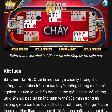
Điểm mạnh khi chơi bài Phỏm tại nền tảng uy tín hiện nay
Kết luận
Bài phỏm tại Hit Club
là một sự lựa chọn lý tưởng cho
những ai yêu thích trò chơi bài truyền thống nhưng muốn trải
nghiệm sự tiện lợi và hấp dẫn của thế giới online. Với những
ưu điểm nổi bật, đã khẳng định vị thế của mình trong thị
trường game bài trực tuyến, thu hút một lượng lớn người chơi
tham gia. Hãy tham gia ngay để khám phá những ván bài đầy