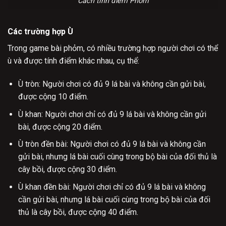
Cách tính điểm Phỏm
Các trường hợp Ù
Trong
game bài
phỏm, có nhiều trường hợp người chơi có thể
ù và được tính điểm khác nhau, cụ thể:
Ù tròn: Người chơi có đủ 9 lá bài và không cần gửi bài,
được cộng 10 điểm.
Ù khan: Người chơi chỉ có đủ 9 lá bài và không cần gửi
bài, được cộng 20 điểm.
Ù tròn đền bài: Người chơi có đủ 9 lá bài và không cần
gửi bài, nhưng lá bài cuối cùng trong bộ bài của đối thủ là
cây bồi, được cộng 30 điểm.
Ù khan đền bài: Người chơi chỉ có đủ 9 lá bài và không
cần gửi bài, nhưng lá bài cuối cùng trong bộ bài của đối
thủ là cây bồi, được cộng 40 điểm.