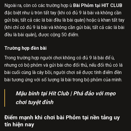
Ngoài ra, còn có các trường hợp ù
Bài Phỏm tại HIT CLUB
đặc biệt như ù tròn tất tay (khi có đủ 9 lá bài và không cần
gửi bài, tất cả các lá bài đều là bài quân) hoặc ù khan tất tay
(khi chỉ có đủ 9 lá bài và không cần gửi bài, tất cả các lá bài
đều là bài quân), được cộng 50 điểm.
Trường hợp đền bài
Trong trường hợp người chơi không có đủ 9 lá bài để ù,
nhưng có bộ phỏm và gửi bài cho đối thủ, nếu đối thủ có lá
bài cuối cùng là cây bồi, người chơi sẽ được tính điểm đền
bài tương ứng với số lượng lá bài trong bộ phỏm của mình.
Mậu binh tại Hit Club | Phá đảo với mẹo
chơi tuyệt đỉnh
Điểm mạnh khi chơi bài Phỏm tại nền tảng uy
tín hiện nay